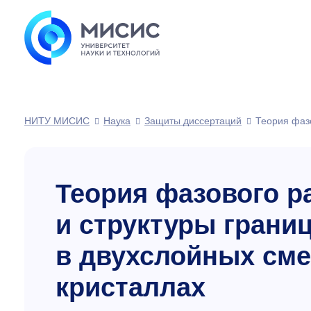
НИТУ МИСИС
Наука
Защиты диссертаций
Теория фазо
Теория фазового р
и структуры грани
в двухслойных сме
кристаллах