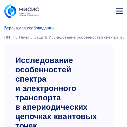
Лич
ны
Версия для слабовидящих
й
каб
НИТУ МИСИС
Наука
Защиты диссертаций
Исследование особенностей спектра и
ине
т
Исследование
особенностей
спектра
и
электронного
транспорта
в
апериодических
цепочках квантовых
точек