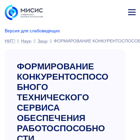
Лич
ны
Версия для слабовидящих
й
каб
НИТУ МИСИС
Наука
Защиты диссертаций
ФОРМИРОВАНИЕ КОНКУРЕНТОСПОСОБ
ине
т
ФОРМИРОВАНИЕ
КОНКУРЕНТОСПОСО
БНОГО
ТЕХНИЧЕСКОГО
СЕРВИСА
ОБЕСПЕЧЕНИЯ
РАБОТОСПОСОБНО
СТИ