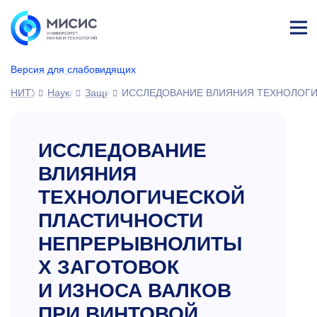
Лич
ны
Версия для слабовидящих
й
каб
НИТУ МИСИС
Наука
Защиты диссертаций
ИССЛЕДОВАНИЕ ВЛИЯНИЯ ТЕХНОЛОГИ
ине
т
ИССЛЕДОВАНИЕ
ВЛИЯНИЯ
ТЕХНОЛОГИЧЕСКОЙ
ПЛАСТИЧНОСТИ
НЕПРЕРЫВНОЛИТЫ
Х ЗАГОТОВОК
И ИЗНОСА ВАЛКОВ
ПРИ ВИНТОВОЙ