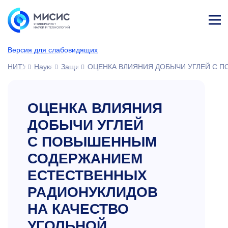
Лич
ны
Версия для слабовидящих
й
каб
НИТУ МИСИС
Наука
Защиты диссертаций
ОЦЕНКА ВЛИЯНИЯ ДОБЫЧИ УГЛЕЙ С 
ине
т
ОЦЕНКА ВЛИЯНИЯ
ДОБЫЧИ УГЛЕЙ
С ПОВЫШЕННЫМ
СОДЕРЖАНИЕМ
ЕСТЕСТВЕННЫХ
РАДИОНУКЛИДОВ
НА КАЧЕСТВО
УГОЛЬНОЙ