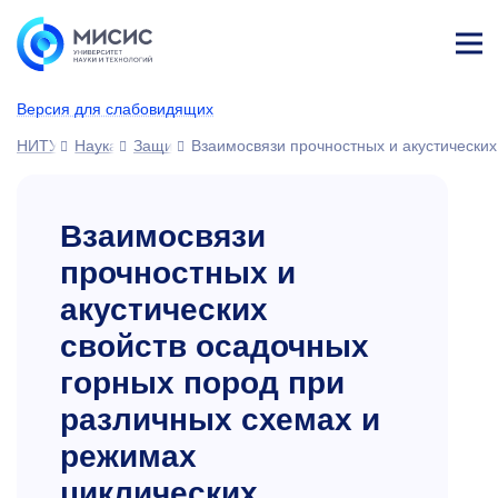
Лич
ны
Версия для слабовидящих
й
каб
НИТУ МИСИС
Наука
Защиты диссертаций
Взаимосвязи прочностных и акустических
ине
т
Взаимосвязи
прочностных и
акустических
свойств осадочных
горных пород при
различных схемах и
режимах
циклических