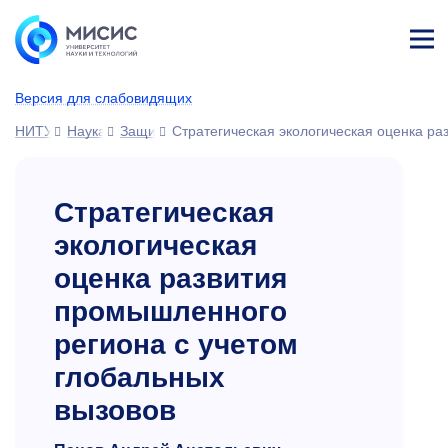
Лич
ны
Версия для слабовидящих
й
каб
НИТУ МИСИС
Наука
Защиты диссертаций
Стратегическая экологическая оценка ра
ине
т
Стратегическая
экологическая
оценка развития
промышленного
региона с учетом
глобальных
вызовов