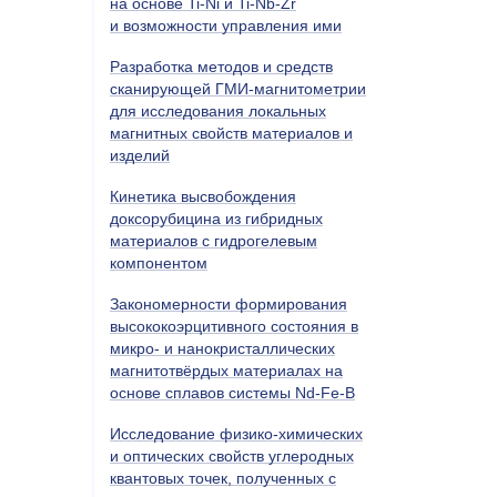
на основе Ti-Ni и Ti-Nb-Zr
и возможности управления ими
Разработка методов и средств
сканирующей ГМИ-магнитометрии
для исследования локальных
магнитных свойств материалов и
изделий
Кинетика высвобождения
доксорубицина из гибридных
материалов с гидрогелевым
компонентом
Закономерности формирования
высококоэрцитивного состояния в
микро- и нанокристаллических
магнитотвёрдых материалах на
основе сплавов системы Nd-Fe-B
Исследование физико-химических
и оптических свойств углеродных
квантовых точек, полученных с