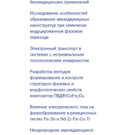
биомедицинских применений
Исследование особенностей
образования квазидвумерных
наноструктур при химически
индуцированном фазовом
переходе
Электронный транспорт в
системах с нетривиальным
топологическим инвариантом
Разработка методов
формирования и контроля
структурно-фазовых и
морфологических свойств
композитов ПВДФ/CoFe
O
2
4
Влияние электрического тока на
фазообразование в реакционных
тиглях
Fe
-
Sn
и
Nd
-
Zr
-
Fe
-
Co
-
Ti
Неоднородная зарождающаяся