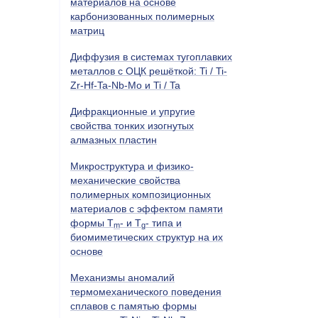
материалов на основе
карбонизованных полимерных
матриц
Диффузия в системах тугоплавких
металлов с ОЦК решёткой:
Ti
/
Ti
-
Zr
-
Hf
-
Ta
-
Nb
-
Mo
и
Ti
/
Ta
Дифракционные и упругие
свойства тонких изогнутых
алмазных пластин
Микроструктура и физико-
механические свойства
полимерных композиционных
материалов с эффектом памяти
формы
T
- и
T
- типа и
m
g
биомиметических структур на их
основе
Механизмы аномалий
термомеханического поведения
сплавов с памятью формы