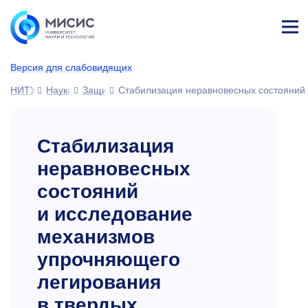
Лич
ны
Версия для слабовидящих
й
каб
НИТУ МИСИС
Наука
Защиты диссертаций
Стабилизация неравновесных состояний 
ине
т
Стабилизация
неравновесных
состояний
и исследование
механизмов
упрочняющего
легирования
в твердых