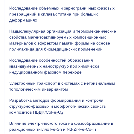
Исследование объёмных и зернограничных фазовых
превращений в сплавах титана при больших
деформациях
Надмолекулярная организация и термомеханические
свойства магнитоактивируемых композиционных
материалов с эффектом памяти формы на основе
полилактида для биомедицинских применений
Исследование особенностей образования
квазидвумерных наноструктур при химически
индуцированном фазовом переходе
Электронный транспорт в системах с нетривиальным
топологическим инвариантом
Разработка методов формирования и контроля
структурно-фазовых и морфологических свойств
композитов ПВДФ/CoFe
O
2
4
Влияние электрического тока на фазообразование в
реакционных тиглях
Fe
-
Sn
и
Nd
-
Zr
-
Fe
-
Co
-
Ti