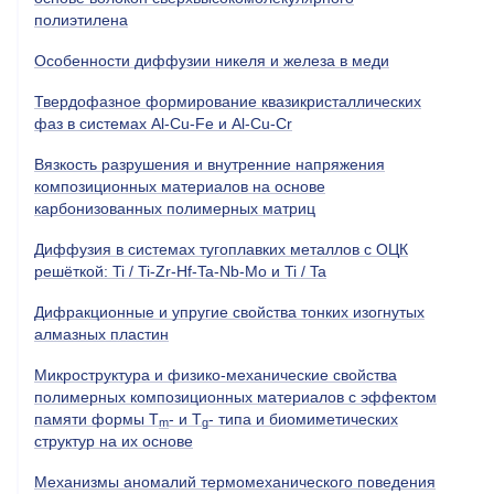
полиэтилена
Особенности диффузии никеля и железа в меди
Твердофазное формирование квазикристаллических
фаз в системах Al-Cu-Fe и Al-Cu-Cr
Вязкость разрушения и внутренние напряжения
композиционных материалов на основе
карбонизованных полимерных матриц
Диффузия в системах тугоплавких металлов с ОЦК
решёткой:
Ti
/
Ti
-
Zr
-
Hf
-
Ta
-
Nb
-
Mo
и
Ti
/
Ta
Дифракционные и упругие свойства тонких изогнутых
алмазных пластин
Микроструктура и физико-механические свойства
полимерных композиционных материалов с эффектом
памяти формы
T
- и
T
- типа и биомиметических
m
g
структур на их основе
Механизмы аномалий термомеханического поведения