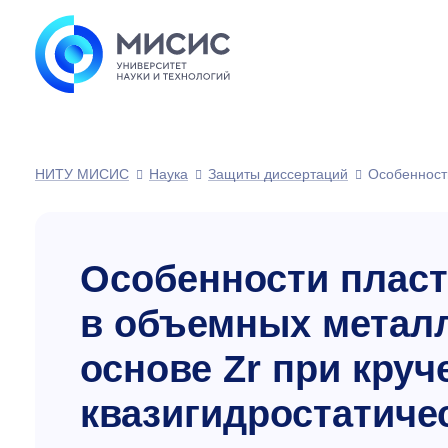
НИТУ МИСИС
Наука
Защиты диссертаций
Особенност
Особенности плас
в объемных металл
основе
Z
r при кру
квазигидростатиче