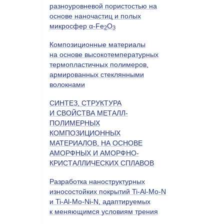
разноуровневой пористостью на
основе наночастиц и полых
микросфер α-Fe
O
2
3
Композиционные материалы
на основе высокотемпературных
термопластичных полимеров,
армированных стеклянными
волокнами
СИНТЕЗ, СТРУКТУРА
И СВОЙСТВА МЕТАЛЛ-
ПОЛИМЕРНЫХ
КОМПОЗИЦИОННЫХ
МАТЕРИАЛОВ, НА ОСНОВЕ
АМОРФНЫХ И АМОРФНО-
КРИСТАЛЛИЧЕСКИХ СПЛАВОВ
Разработка наноструктурных
износостойких покрытий Ti-Al-Mo-N
и Ti-Al-Mo-Ni-N, адаптируемых
к меняющимся условиям трения