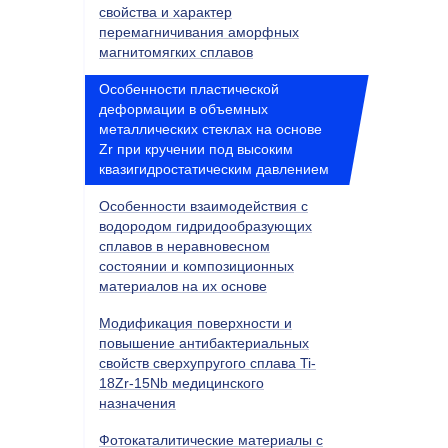
свойства и характер
перемагничивания аморфных
магнитомягких сплавов
Особенности пластической
деформации в объемных
металлических стеклах на основе
Z
r при кручении под высоким
квазигидростатическим давлением
Особенности взаимодействия с
водородом гидридообразующих
сплавов в неравновесном
состоянии и композиционных
материалов на их основе
Модификация поверхности и
повышение антибактериальных
свойств сверхупругого сплава Ti-
18Zr-15Nb медицинского
назначения
Фотокаталитические материалы с