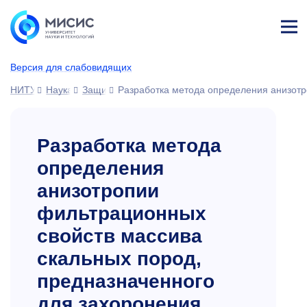
Лич
ны
Версия для слабовидящих
й
каб
НИТУ МИСИС
Наука
Защиты диссертаций
Разработка метода определения анизотр
ине
т
Разработка метода
определения
анизотропии
фильтрационных
свойств массива
скальных пород,
предназначенного
для захоронения