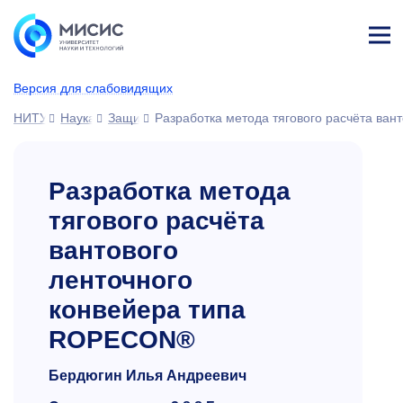
Лич
ны
Версия для слабовидящих
й
каб
НИТУ МИСИС
Наука
Защиты диссертаций
Разработка метода тягового расчёта ва
ине
т
Разработка метода
тягового расчёта
вантового
ленточного
конвейера типа
ROPECON®
Бердюгин Илья Андреевич