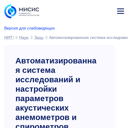
Лич
ны
Версия для слабовидящих
й
каб
НИТУ МИСИС
Наука
Защиты диссертаций
Автоматизированная система исследован
ине
т
Автоматизированна
я система
исследований и
настройки
параметров
акустических
анемометров и
спирометров