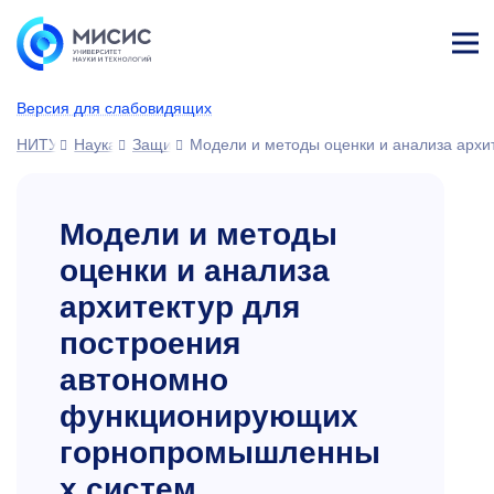
Лич
ны
Версия для слабовидящих
й
каб
НИТУ МИСИС
Наука
Защиты диссертаций
Модели и методы оценки и анализа арх
ине
т
Модели и методы
оценки и анализа
архитектур для
построения
автономно
функционирующих
горнопромышленны
х систем