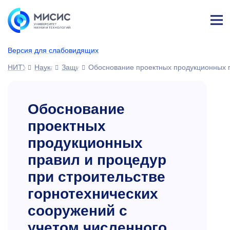
Лич
ны
Версия для слабовидящих
й
каб
НИТУ МИСИС
Наука
Защиты диссертаций
Обоснование проектных продукционных п
ине
т
Обоснование
проектных
продукционных
правил и процедур
при строительстве
горнотехнических
сооружений с
учетом численного