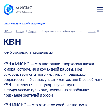
Лич
ны
Версия для слабовидящих
й
каб
НИТУ МИСИС
Студентам
Карта возможностей студента
Студенческие объединения
Объединен
ине
т
КВН
Клуб веселых и находчивых
КВН в МИСИС — это настоящая творческая школа
юмора, остроумия и командной работы. Под
руководством опытного куратора и поддержке
редакторов — бывших участников команд Высшей лиги
КВН — коллективы регулярно участвуют
в студенческих турнирах, неизменно завоёвывая
признание зрителей и жюри.
КВН МИСИС — это открытое сообщество, куда