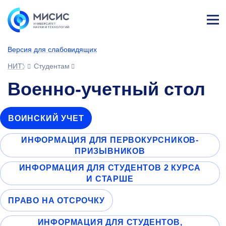
Лич
ны
Версия для слабовидящих
й
каб
НИТУ МИСИС
Студентам
ине
т
Военно-учетный стол
ВОИНСКИЙ УЧЕТ
ИНФОРМАЦИЯ ДЛЯ ПЕРВОКУРСНИКОВ-
ПРИЗЫВНИКОВ
ИНФОРМАЦИЯ ДЛЯ СТУДЕНТОВ 2 КУРСА
И СТАРШЕ
ПРАВО НА ОТСРОЧКУ
ИНФОРМАЦИЯ ДЛЯ СТУДЕНТОВ,