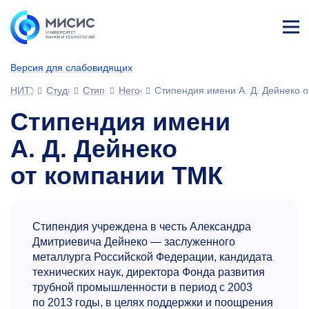
Лич
ны
Версия для слабовидящих
й
каб
НИТУ МИСИС
Студентам
Стипендии и выплаты
Негосударственные стипендии
Cтипендия имени А. Д. Дейнеко 
ине
т
Cтипендия имени
А. Д. Дейнеко
от компании ТМК
Стипендия учреждена в честь Александра
Дмитриевича Дейнеко — заслуженного
металлурга Российской Федерации, кандидата
технических наук, директора Фонда развития
трубной промышленности в период с 2003
по 2013 годы, в целях поддержки и поощрения