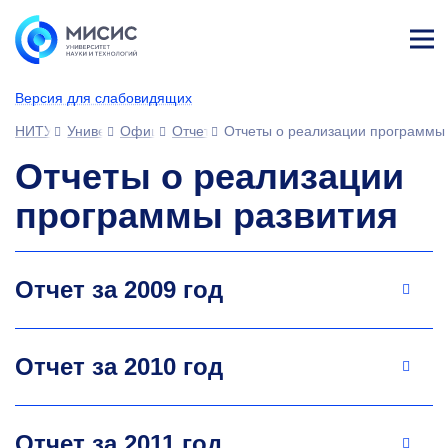
Лич
ны
Версия для слабовидящих
й
каб
НИТУ МИСИС
Университет
Официальные документы
Отчетная деятельность
Отчеты о реализации программы
ине
т
Отчеты о реализации
программы развития
Отчет за 2009 год
Отчет за 2010 год
Отчет за 2011 год