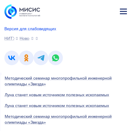
Лич
ны
Версия для слабовидящих
й
каб
НИТУ МИСИС
Новости
ине
т
Методический семинар многопрофильной инженерной
олимпиады «Звезда»
Луна станет новым источником полезных ископаемых
Луна станет новым источником полезных ископаемых
Методический семинар многопрофильной инженерной
олимпиады «Звезда»