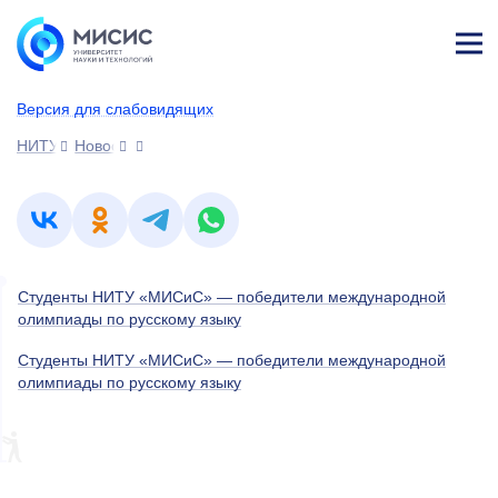
Лич
ны
Версия для слабовидящих
й
каб
НИТУ МИСИС
Новости
ине
т
Студенты НИТУ «МИСиС» — победители международной
олимпиады по русскому языку
Студенты НИТУ «МИСиС» — победители международной
олимпиады по русскому языку