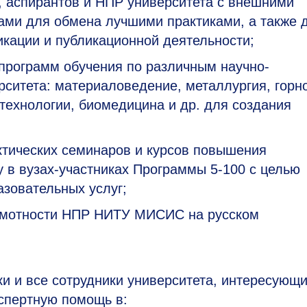
, аспирантов и НПР университета с внешними
ами для обмена лучшими практиками, а также 
кации и публикационной деятельности;
 программ обучения по различным научно-
ситета: материаловедение, металлургия, горн
технологии, биомедицина и др. для создания
ктических семинаров и курсов повышения
у в вузах-участниках Программы
5-100 с
целью
азовательных услуг;
амотности НПР НИТУ МИСИС на русском
ки и все сотрудники университета, интересующ
кспертную помощь в: