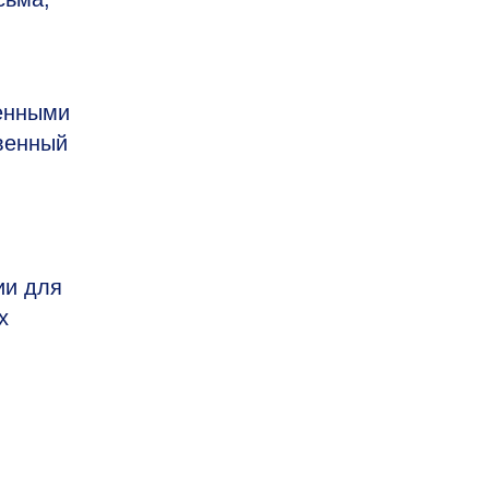
ченными
твенный
ии для
х