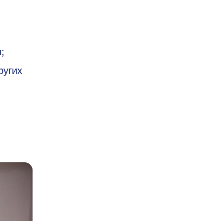
;
ругих