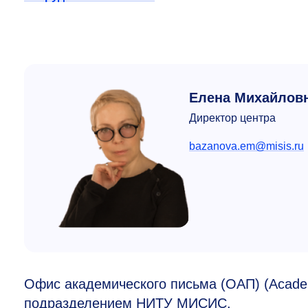
Елена Михайловн
Директор центра
bazanova.em@misis.ru
Офис академического письма (ОАП) (Academi
подразделением НИТУ МИСИС.