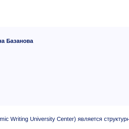
а Базанова
c Writing University Center) является структу