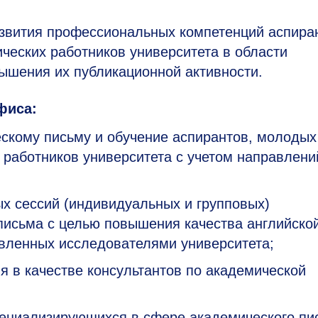
азвития профессиональных компетенций аспира
ческих работников университета в области
ышения их публикационной активности.
фиса:
ескому письму и обучение аспирантов, молодых
 работников университета с учетом направлени
х сессий (индивидуальных и групповых)
письма с целью повышения качества английско
вленных исследователями университета;
я в качестве консультантов по академической
пециализирующихся в сфере академического пи