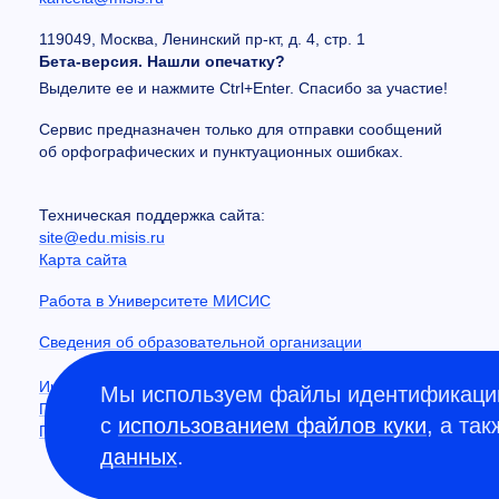
119049, Москва, Ленинский пр-кт, д. 4, стр. 1
Бета-версия. Нашли опечатку?
Выделите ее и нажмите Ctrl+Enter. Спасибо за участие!
Сервис предназначен только для отправки сообщений
об орфографических и пунктуационных ошибках.
Техническая поддержка сайта:
site@edu.misis.ru
Карта сайта
Работа в Университете МИСИС
Сведения об образовательной организации
Информация о закупках
Мы используем файлы идентификации
Противодействие коррупции
с
использованием файлов куки
, а та
Политика конфиденциальности
данных
.