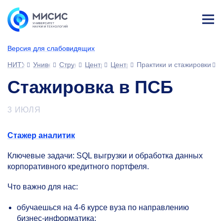
Лич
ны
Версия для слабовидящих
й
каб
НИТУ МИСИС
Университет
Структура университета
Центры
Центр карьеры и практической по
Практики и стажировки
ине
т
Стажировка в ПСБ
3 ИЮЛЯ
Стажер аналитик
Ключевые задачи: SQL выгрузки и обработка данных
корпоративного кредитного портфеля.
Что важно для нас:
обучаешься на
4-6
курсе вуза по направлению
бизнес-информатика;