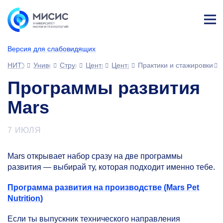
Лич
ны
Версия для слабовидящих
й
каб
НИТУ МИСИС
Университет
Структура университета
Центры
Центр карьеры и практической по
Практики и стажировки
ине
т
Программы развития
Mars
7 ИЮЛЯ
Mars открывает набор сразу на две программы
развития — выбирай ту, которая подходит именно тебе.
Программа развития на производстве (Mars Pet
Nutrition)
Если ты выпускник технического направления