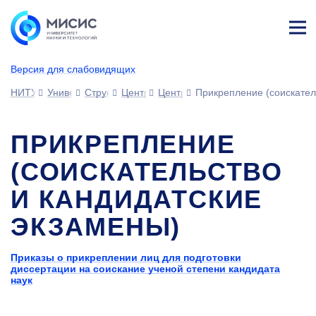
Лич
ны
Версия для слабовидящих
й
каб
НИТУ МИСИС
Университет
Структура университета
Центры
Центр подготовки кадров высшей
Прикрепление (соискател
ине
т
ПРИКРЕПЛЕНИЕ
(СОИСКАТЕЛЬСТВО
И КАНДИДАТСКИЕ
ЭКЗАМЕНЫ)
Приказы о прикреплении лиц для подготовки
диссертации на соискание ученой степени кандидата
наук