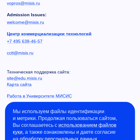
vopros@misis.ru
Admission Issues:
welcome@misis.ru
Центр коммерциализации технологий
+7 495 638-46-57
cctt@misis.ru
Техническая поддержка сайта:
site@edu.misis.ru
Карта сайта
Работа в Университете МИСИС
Сведения об образовательной организации
Мы используем файлы идентификации
и метрики. Продолжая пользоваться сайтом,
Информация о закупках
Вы соглашаетесь с
использованием файлов
Противодействие коррупции
куки
, а также ознакомлены и даете согласие
Политика конфиденциальности
на
обработку персональных данных
.