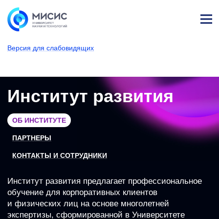
Лич
ны
Версия для слабовидящих
й
каб
НИТУ МИСИС
Университет
Структура университета
Институты
Институт развития
ине
т
Институт развития
ОБ ИНСТИТУТЕ
ПАРТНЕРЫ
КОНТАКТЫ И СОТРУДНИКИ
Институт развития предлагает профессиональное
обучение для корпоративных клиентов
и физических лиц на основе многолетней
экспертизы, сформированной в Университете