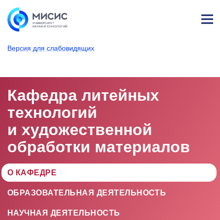
Лич
ны
Версия для слабовидящих
й
каб
НИТУ МИСИС
Университет
Структура университета
ине
т
Кафедра литейных
технологий
и художествен­ной
обработки материалов
О КАФЕДРЕ
ОБРАЗОВАТЕЛЬНАЯ ДЕЯТЕЛЬНОСТЬ
НАУЧНАЯ ДЕЯТЕЛЬНОСТЬ