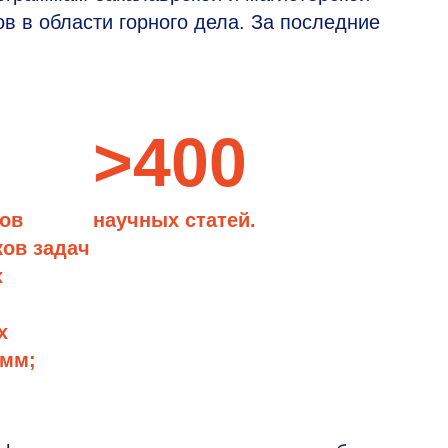
ов в области горного дела. За последние
>400
тов
научных статей.
ков задач
х
х
амм;