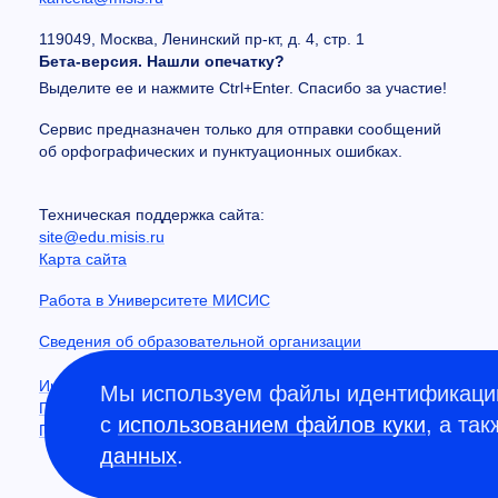
119049, Москва, Ленинский пр-кт, д. 4, стр. 1
Бета-версия. Нашли опечатку?
Выделите ее и нажмите Ctrl+Enter. Спасибо за участие!
Сервис предназначен только для отправки сообщений
об орфографических и пунктуационных ошибках.
Техническая поддержка сайта:
site@edu.misis.ru
Карта сайта
Работа в Университете МИСИС
Сведения об образовательной организации
Информация о закупках
Мы используем файлы идентификации
Противодействие коррупции
с
использованием файлов куки
, а та
Политика конфиденциальности
данных
.