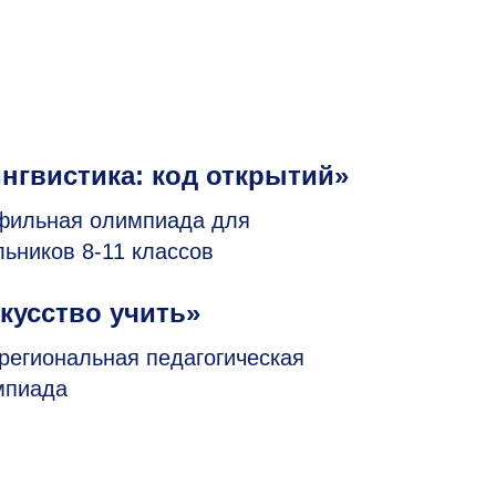
нгвистика: код открытий»
фильная олимпиада для
льников
8-11
классов
кусство учить»
егиональная педагогическая
мпиада