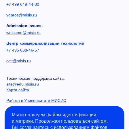
+7 499 649-44-80
vopros@misis.ru
Admission Issues:
welcome@misis.ru
Центр коммерциализации технологий
+7 495 638-46-57
cctt@misis.ru
Техническая поддержка сайта:
site@edu.misis.ru
Карта сайта
Работа в Университете МИСИС
Сведения об образовательной организации
Мы используем файлы идентификации
и метрики. Продолжая пользоваться сайтом,
Информация о закупках
Вы соглашаетесь с
использованием файлов
Противодействие коррупции