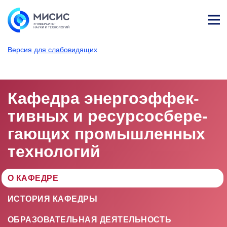
Лич
ны
Версия для слабовидящих
й
каб
НИТУ МИСИС
Университет
Структура университета
ине
т
Кафедра энергоэффек­
тивных и ресурсосбере­
гающих промышленных
технологий
О КАФЕДРЕ
ИСТОРИЯ КАФЕДРЫ
ОБРАЗОВАТЕЛЬНАЯ ДЕЯТЕЛЬНОСТЬ