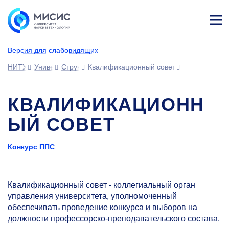
Лич
ны
Версия для слабовидящих
й
каб
НИТУ МИСИС
Университет
Структура университета
Квалификационный совет
ине
т
КВАЛИФИКАЦИОНН
ЫЙ СОВЕТ
Конкурс ППС
Квалификационный совет - коллегиальный орган
управления университета, уполномоченный
обеспечивать проведение конкурса и выборов на
должности профессорско-преподавательского состава.