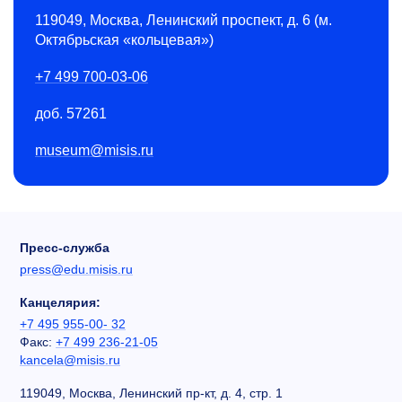
119049, Москва, Ленинский проспект, д. 6 (м.
Октябрьская «кольцевая»)
+7 499 700-03-06
доб. 57261
museum@misis.ru
Пресс-служба
press@edu.misis.ru
Канцелярия:
+7 495 955-00- 32
Факс:
+7 499 236-21-05
kancela@misis.ru
119049, Москва, Ленинский пр-кт, д. 4, стр. 1