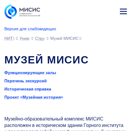
Лич
ны
Версия для слабовидящих
й
каб
НИТУ МИСИС
Университет
Структура университета
Музей МИСИС
ине
т
МУЗЕЙ МИСИС
Функционирующие залы
Перечень экскурсий
Историческая справка
Проект «Музейная история»
Музейно-образовательный комплекс МИСИС
расположен в историческом здании Горного института