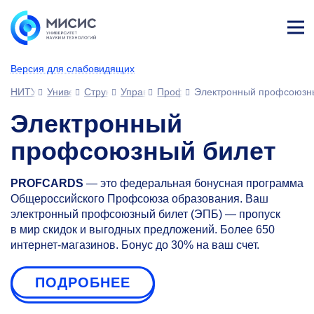
Лич
ны
Версия для слабовидящих
й
каб
НИТУ МИСИС
Университет
Структура университета
Управления
Профком сотрудников
Электронный профсоюзн
ине
т
Электронный
профсоюзный билет
PROFCARDS
— это федеральная бонусная программа
Общероссийского Профсоюза образования. Ваш
электронный профсоюзный билет (ЭПБ) — пропуск
в мир скидок и выгодных предложений. Более 650
интернет-магазинов. Бонус до 30% на ваш счет.
ПОДРОБНЕЕ