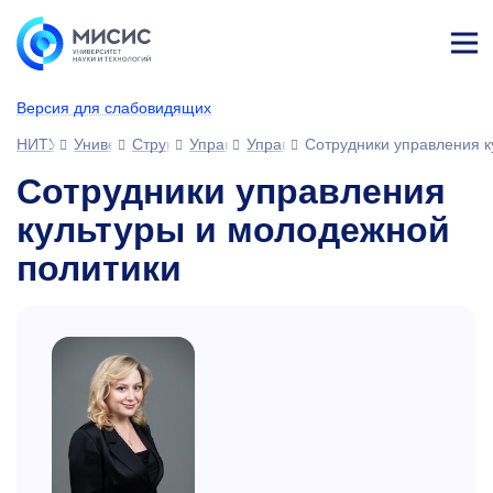
Лич
ны
Версия для слабовидящих
й
каб
НИТУ МИСИС
Университет
Структура университета
Управления
Управление культуры и молодежн
Сотрудники управления к
ине
т
Сотрудники управления
культуры и молодежной
политики