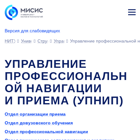
Лич
ны
Версия для слабовидящих
й
каб
НИТУ МИСИС
Университет
Структура университета
Управления
Управление профессиональной н
ине
т
УПРАВЛЕНИЕ
ПРОФЕССИОНАЛЬН
ОЙ НАВИГАЦИИ
И ПРИЕМА (УПНИП)
Отдел организации приема
Отдел довузовского обучения
Отдел профессиональной навигации