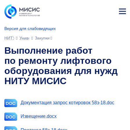
Лич
ны
Версия для слабовидящих
й
каб
НИТУ МИСИС
Университет
Закупки
ине
т
Выполнение работ
по ремонту лифтового
оборудования для нужд
НИТУ МИСИС
Документация запрос котировок 58з-18.doc
Извещение.docx