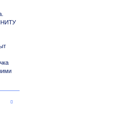
а.
и НИТУ
ыт
чка
шими