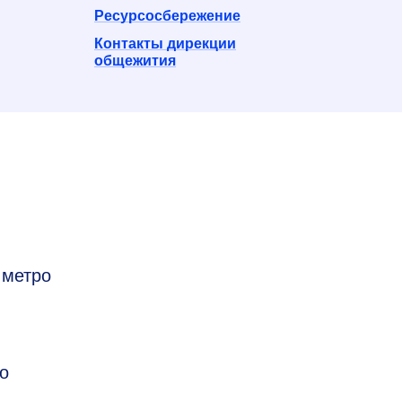
Ресурсосбережениe
Контакты дирекции
общежития
 метро
о