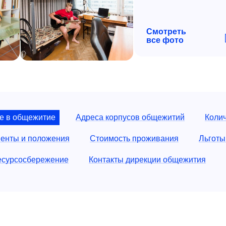
Смотреть
все фото
е в общежитие
Адреса корпусов общежитий
Колич
енты и положения
Стоимость проживания
Льготы
есурсосбережениe
Контакты дирекции общежития