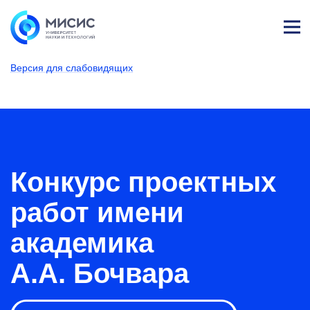
Лич
ны
Версия для слабовидящих
й
каб
НИТУ МИСИС
Поступающим
Условия приема
Магистратура и специализированное вы
ине
т
Конкурс проектных
работ имени
академика
А.А. Бочвара