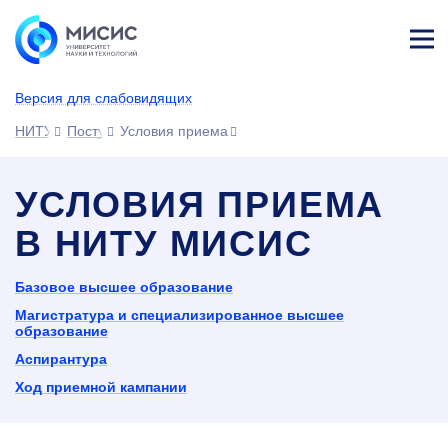
Лич
ны
Версия для слабовидящих
й
каб
НИТУ МИСИС
Поступающим
Условия приема
ине
т
УСЛОВИЯ ПРИЕМА
В НИТУ МИСИС
Базовое высшее образование
Магистратура и специализированное высшее
образование
Аспирантура
Ход приемной кампании