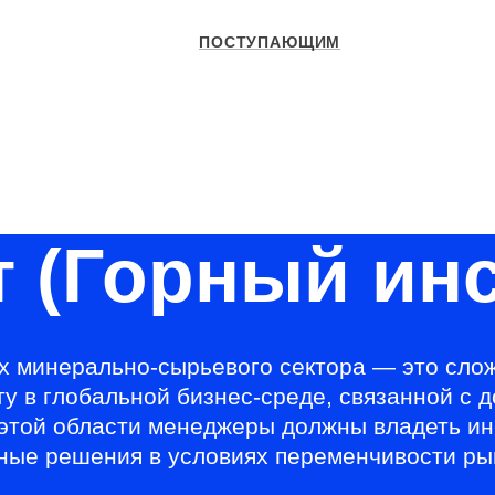
ПОСТУПАЮЩИМ
СТУДЕНТАМ
УНИВЕРСИТЕТ
ОБРАЗОВАН
атура и специализированное высшее образование
Образовател
 (Горный инс
 минерально-сырьевого сектора — это слож
 в глобальной бизнес-среде, связанной с 
 этой области менеджеры должны владеть и
ые решения в условиях переменчивости рын