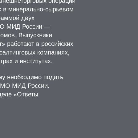
 внешнеторговых операций
х в минерально-сырьевом
раммой двух
МО МИД России —
ломов. Выпускники
» работают в российских
салтинговых компаниях,
трах и институтах.
му необходимо подать
ИМО МИД России.
деле «Ответы