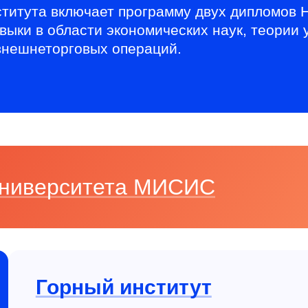
ститута включает программу двух дипломо
ыки в области экономических наук, теории у
 внешнеторговых операций.
 Университета МИСИС
Горный институт