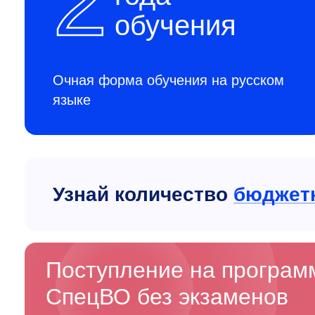
2
обучения
Очная форма обучения на русском
языке
Узнай количество
бюджет
Поступление на програ
СпецВО без экзаменов