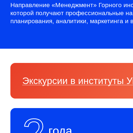
Направление «Менеджмент» Горного ин
которой получают профессиональные нав
планирования, аналитики, маркетинга и
Экскурсии в институты
года