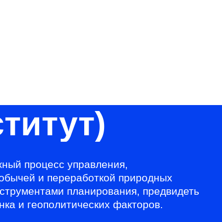
ВЫПУСКНИКАМ
СОТРУДНИКАМ
ИЕ
НАУКА
БИЗНЕСУ
Версия для слабовидящих
Личный кабинет
ьные программы
титут)
ный процесс управления,
добычей и переработкой природных
нструментами планирования, предвидеть
ка и геополитических факторов.