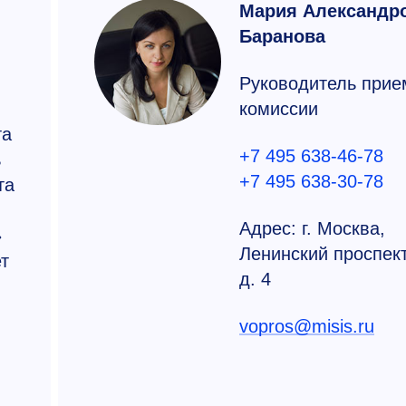
Мария Александр
Баранова
Руководитель прие
комиссии
та
+7 495 638-46-78
ь
+7 495 638-30-78
та
Адрес: г. Москва,
»
Ленинский проспект
т
д. 4
vopros@misis.ru