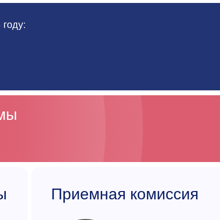
 году:
ммы
ы
Приемная комиссия