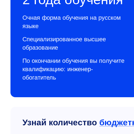
Очная форма обучения на русском
языке
Специализированное высшее
образование
По окончании обучения вы получите
квалификацию: инженер-
обогатитель
Узнай количество
бюджет