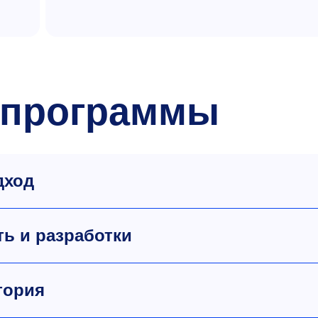
 программы
дход
ь и разработки
тория