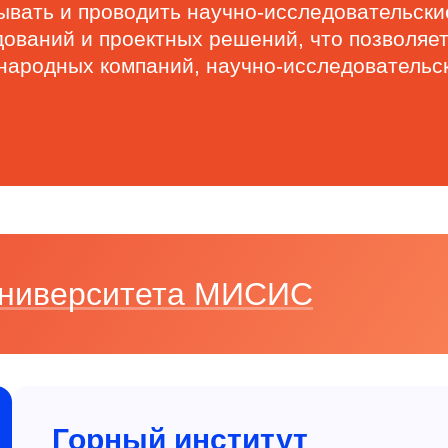
вать и проводить научно-исследовательски
дований и проектных решений, что позволя
народных компаний, научно-исследовательс
 Университета МИСИС
Горный институт