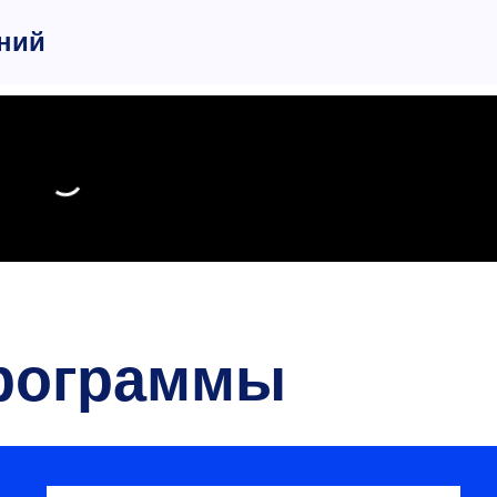
ний
рограммы