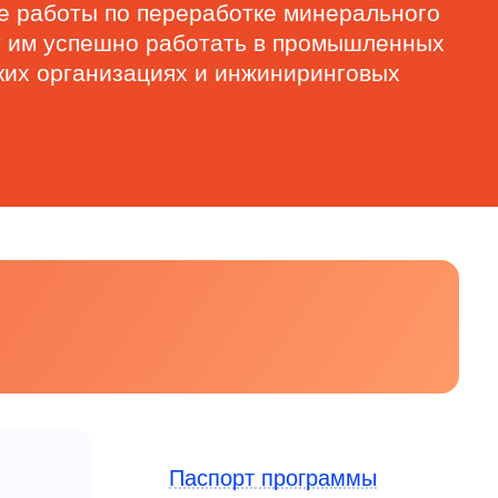
е работы по переработке минерального
ет им успешно работать в промышленных
ких организациях и инжиниринговых
Паспорт программы