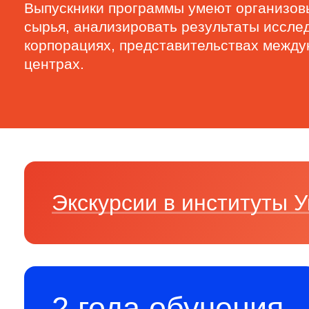
Выпускники программы умеют организовы
сырья, анализировать результаты иссле
корпорациях, представительствах между
центрах.
Экскурсии в институты
2 года обучения