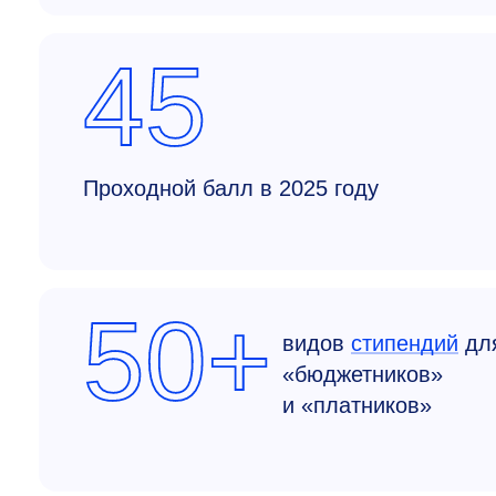
45
Проходной балл в 2025 году
50+
видов
стипендий
дл
«бюджетников»
и «платников»