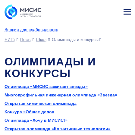
Лич
ны
Версия для слабовидящих
й
каб
НИТУ МИСИС
Поступающим
Школьникам
Олимпиады и конкурсы
ине
т
ОЛИМПИАДЫ И
КОНКУРСЫ
Олимпиада «МИСИС зажигает звезды»
Многопрофильная инженерная олимпиада «Звезда»
Открытая химическая олимпиада
Конкурс «Общее дело»
Олимпиада «Хочу в МИСИС!»
Открытая олимпиада «Когнитивные технологии»