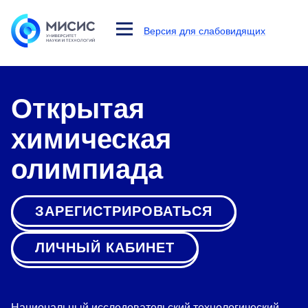
Версия для слабовидящих
Лич
ны
й
каб
ине
Открытая
т
химическая
олимпиада
ЗАРЕГИСТРИРОВАТЬСЯ
ЛИЧНЫЙ КАБИНЕТ
Национальный исследовательский технологический