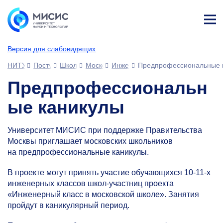
Лич
ны
Версия для слабовидящих
й
каб
НИТУ МИСИС
Поступающим
Школьникам
Московские образовательные проекты
Инженерный класс в московской 
Предпрофессиональные 
ине
т
Предпрофессиональн
ые каникулы
Университет МИСИС при поддержке Правительства
Москвы приглашает московских школьников
на предпрофессиональные каникулы.
В проекте могут принять участие обучающихся 10-11-х
инженерных классов школ-участниц проекта
«Инженерный класс в московской школе». Занятия
пройдут в каникулярный период.