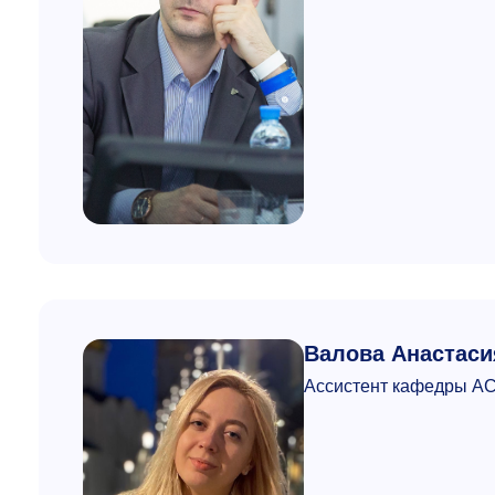
Валова Анастаси
Ассистент кафедры А