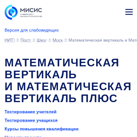
Лич
ны
Версия для слабовидящих
й
каб
НИТУ МИСИС
Поступающим
Школьникам
Московские образовательные проекты
Математическая вертикаль и Ма
ине
т
МАТЕМАТИЧЕСКАЯ
ВЕРТИКАЛЬ
И МАТЕМАТИЧЕСКАЯ
ВЕРТИКАЛЬ ПЛЮС
Тестирование учителей
Тестирование учащихся
Курсы повышения квалификации