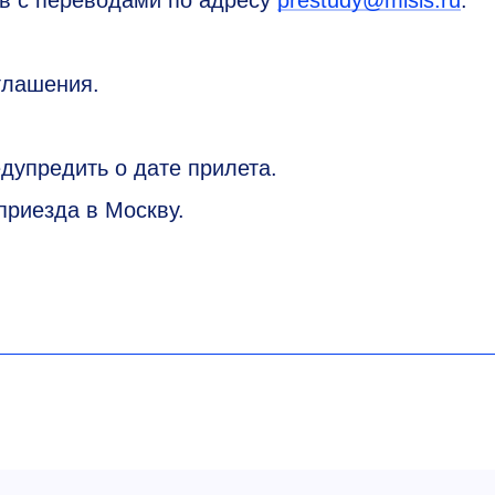
ов с переводами по адресу
prestudy@misis.ru
.
глашения.
дупредить о дате прилета.
приезда в Москву.