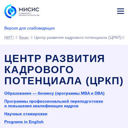
Лич
ны
Версия для слабовидящих
й
каб
НИТУ МИСИС
Бизнесу
Центр развития кадрового потенциала (ЦРКП)
ине
т
ЦЕНТР РАЗВИТИЯ
КАДРОВОГО
ПОТЕНЦИАЛА (ЦРКП)
Образование — бизнесу (программы MBA и DBA)
Программы профессиональной переподготовки
и повышения квалификации кадров
Научные стажировки
Programs in English